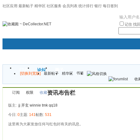
社区应用
最新帖子
精华区
社区服务
会员列表
统计排行
银行
每日签到
|帮助
记住
找
门户
论坛
圈子
书签
[切换到宽版]
最新帖子
精华区
袦褘效
收藏
校
资讯布告栏
订阅
权限
收藏
版主:
jj
开玄
winnie
tmk
qq18
今日:
0
主题:
141
帖数:
531
这里将为大家发放任何与红包封有关的讯息。
发帖