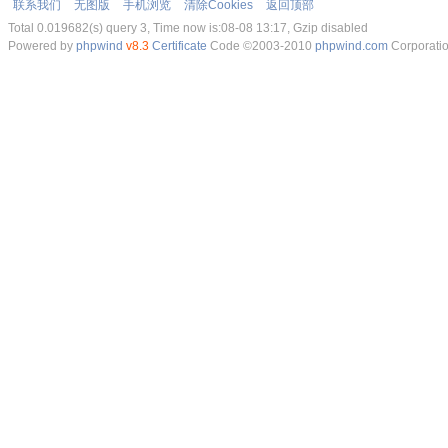
联系我们
无图版
手机浏览
清除Cookies
返回顶部
Total 0.019682(s) query 3, Time now is:08-08 13:17, Gzip disabled
Powered by
phpwind
v8.3
Certificate
Code ©2003-2010
phpwind.com
Corporati