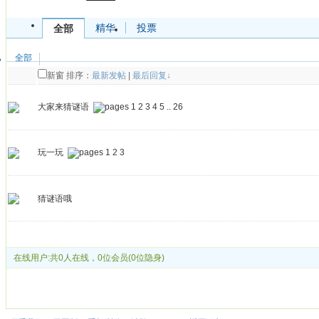
精华
投票
全部
全部
新窗
排序：
最新发帖
|
最后回复↓
大家来猜谜语
1
2
3
4
5
..
26
玩一玩
1
2
3
猜谜语哦
发帖
在线用户:共0人在线，0位会员(0位隐身)