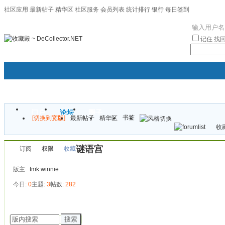
社区应用
最新帖子
精华区
社区服务
会员列表
统计排行
银行
每日签到
|帮助
记住
找
门户
论坛
圈子
书签
[切换到宽版]
最新帖子
精华区
袦褘效
收藏
校
谜语宫
订阅
权限
收藏
版主:
tmk
winnie
今日:
0
主题:
3
帖数:
282
发帖
搜索