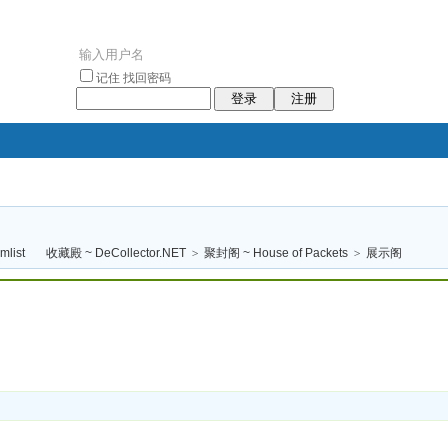
记住
找回密码
登录
注册
袥小袥
袦褘效
褔
袠袠袥眩褦
收藏殿 ~ DeCollector.NET
>
聚封阁 ~ House of Packets
>
展示阁
校