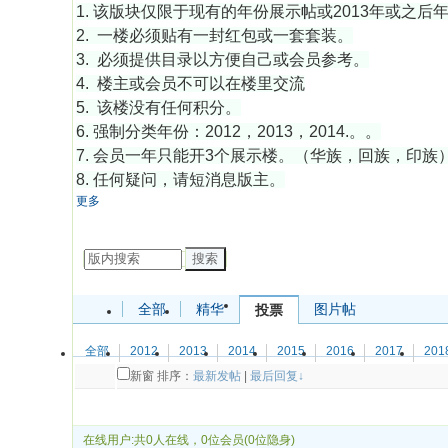
1. 该版块仅限于现有的年份展示帖或2013年或之后
2. 一楼必须贴有一封红包或一套套装。
3. 必须提供目录以方便自己或会员参考。
4. 楼主或会员不可以在楼里交流
5. 该楼没有任何积分。
6. 强制分类年份：2012，2013，2014.。。
7. 会员一年只能开3个展示楼。（华族，回族，印族
8. 任何疑问，请短消息版主。
更多
发帖
搜索
全部
精华
图片帖
投票
全部
2012
2013
2014
2015
2016
2017
201
新窗
排序：
最新发帖
|
最后回复↓
发帖
在线用户:共0人在线，0位会员(0位隐身)