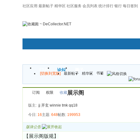
社区应用
最新帖子
精华区
社区服务
会员列表
统计排行
银行
每日签到
|帮助
门户
论坛
圈子
书签
[切换到宽版]
最新帖子
精华区
展示阁
订阅
权限
收藏
版主:
jj
开玄
winnie
tmk
qq18
今日:
16
主题:
648
帖数:
199953
版块公告
【展示阁版规】